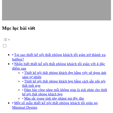
Mục lục bài viết
Tại sao thiết kế nội thất phòng khách tối giản trở thành xu
hướng?
Nhận biết thiết kế nội thất phòng khách tối giản với 4 đặc
điểm sau
Thiết kế nội thất phòng khách đẹp bằng việc sử dụng ánh
sáng tự nhiên
Thiết kế nội thất phòng khách hẹp bằng cách sắp xếp nội
thất tinh gọn
Đảm bảo công năng mỗi không gian là giải pháp cho thiết
kế nội thất phòng khách hẹp
Màu sắc trung tính nhẹ nhàng mà độc đáo
Một số mẫu thiết kế nội thất phòng khách tối giản tại
Minimal Design