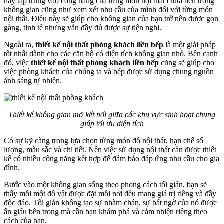
hãy tập trung vào công năng của từng món nội thất chứa bên trong
không gian cũng như xem xét nhu cầu của mình đối với từng món
nội thất. Điều này sẽ giúp cho không gian của bạn trở nên được gọn
gàng, tinh tế nhưng vẫn đầy đủ được sự tiện nghi.
Ngoài ra,
thiết kế nội thất phòng khách liền bếp
là một giải pháp
tốt nhất dành cho các căn hộ có diện tích không gian nhỏ. Bên cạnh
đó, việc
thiết kế nội thất phòng khách liền bếp
cũng sẽ giúp cho
việc phòng khách của chúng ta và bếp được sử dụng chung nguồn
ánh sáng tự nhiên.
Thiết kế không gian mở kết nối giữa các khu vực sinh hoạt chung
giúp tối ưu diện tích
Có sự kỹ càng trong lựa chọn từng món đồ nội thất, hạn chế số
lượng, màu sắc và chi tiết. Nên việc sử dụng nội thất cần được thiết
kế có nhiều công năng kết hợp để đảm bảo đáp ứng nhu cầu cho gia
đình.
Bước vào một không gian sống theo phong cách tối giản, bạn sẽ
thấy mỗi một đồ vật được đặt mỗi nơi đều mang giá trị riêng và đầy
độc đáo. Tối giản không tạo sự nhàm chán, sự bất ngờ của nó được
ẩn giấu bên trong mà cần bạn khám phá và cảm nhiện riêng theo
cách của bạn.