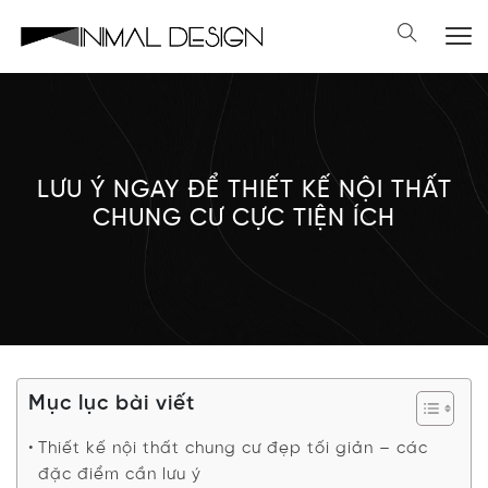
LƯU Ý NGAY ĐỂ THIẾT KẾ NỘI THẤT
CHUNG CƯ CỰC TIỆN ÍCH
Mục lục bài viết
Thiết kế nội thất chung cư đẹp tối giản – các
đặc điểm cần lưu ý