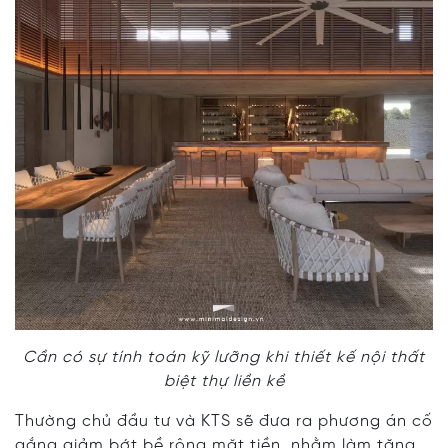
Cần có sự tính toán kỹ lưỡng khi thiết kế nội thất
biệt thự liền kề
Thường chủ đầu tư và KTS sẽ đưa ra phương án cố
gắng giảm bớt bề rộng mặt tiền, nhằm làm tăng