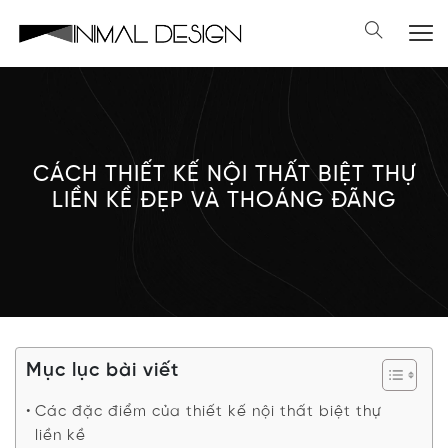
CÁCH THIẾT KẾ NỘI THẤT BIỆT THỰ
LIỀN KỀ ĐẸP VÀ THOÁNG ĐÃNG
Mục lục bài viết
Các đặc điểm của thiết kế nội thất biệt thự
liền kề