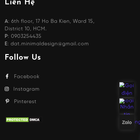
Liên Hệ
A
: 6th floor, 17 Ho Ba Kien, Ward 15,
District 10, HCM.
P
: 0903254435
E
: dat.minimaldesign@gmail.com
Follow Us
Facebook
Instagram
Pinterest