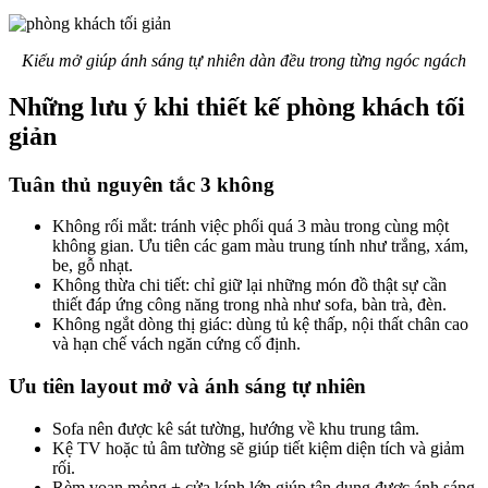
Kiểu mở giúp ánh sáng tự nhiên dàn đều trong từng ngóc ngách
Những lưu ý khi thiết kế phòng khách tối
giản
Tuân thủ nguyên tắc 3 không
Không rối mắt: tránh việc phối quá 3 màu trong cùng một
không gian. Ưu tiên các gam màu trung tính như trắng, xám,
be, gỗ nhạt.
Không thừa chi tiết: chỉ giữ lại những món đồ thật sự cần
thiết đáp ứng công năng trong nhà như sofa, bàn trà, đèn.
Không ngắt dòng thị giác: dùng tủ kệ thấp, nội thất chân cao
và hạn chế vách ngăn cứng cố định.
Ưu tiên layout mở và ánh sáng tự nhiên
Sofa nên được kê sát tường, hướng về khu trung tâm.
Kệ TV hoặc tủ âm tường sẽ giúp tiết kiệm diện tích và giảm
rối.
Rèm voan mỏng + cửa kính lớn giúp tận dụng được ánh sáng