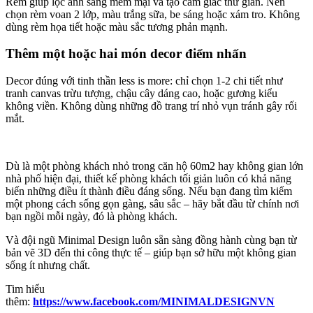
Rèm giúp lọc ánh sáng mềm mại và tạo cảm giác thư giãn. Nên
chọn rèm voan 2 lớp, màu trắng sữa, be sáng hoặc xám tro. Không
dùng rèm họa tiết hoặc màu sắc tương phản mạnh.
Thêm một hoặc hai món decor điểm nhấn
Decor đúng với tinh thần less is more: chỉ chọn 1-2 chi tiết như
tranh canvas trừu tượng, chậu cây dáng cao, hoặc gương kiểu
không viền. Không dùng những đồ trang trí nhỏ vụn tránh gây rối
mắt.
Dù là một phòng khách nhỏ trong căn hộ 60m2 hay không gian lớn
nhà phố hiện đại, thiết kế phòng khách tối giản luôn có khả năng
biến những điều ít thành điều đáng sống. Nếu bạn đang tìm kiếm
một phong cách sống gọn gàng, sâu sắc – hãy bắt đầu từ chính nơi
bạn ngồi mỗi ngày, đó là phòng khách.
Và đội ngũ Minimal Design luôn sẵn sàng đồng hành cùng bạn từ
bản vẽ 3D đến thi công thực tế – giúp bạn sở hữu một không gian
sống ít nhưng chất.
Tim hiểu
thêm:
https://www.facebook.com/MINIMALDESIGNVN