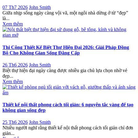
07 Th7 2026
John Smith
Giữa nhịp sống ngày càng vội vã, một ngôi nhà dừng ở từ “đẹp”
là...
Xem thêm
Thi Công Thiết Kế Biệt Thự Hiện Đại 2026: Giải Pháp Đồng
Bộ Cho Không Gian Sống Đẳng Cấp
26 Th6 2026
John Smith
Biệt thự hiện đại ngày càng được nhiều gia chủ lựa chọn nhờ vẻ
đẹp...
Xem thêm
Thiết kế nội thất phong cách tối giản: 6 nguyên tắc vàng để tạo
không gian sống đẹp
25 Th6 2026
John Smith
Nhiều người nghĩ rằng thiết kế nội thất phong cách tối giản chỉ đơn
giản...