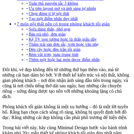
Tuân thủ nguyên tắc 3 không
Ưu tiên layout mở và ánh sáng tự nhiên
Chọn đúng tỉ lệ nội thất
Tạo một điểm nhấn duy nhất
7 món nội thất nên có trong phòng khách tối giản
Sofa dáng thấp, nhỏ gọn
Bàn trà nhỏ, đơn giản
Kệ TV treo tường hoặc tủ thấp giấu dây
Thảm trải sàn đơn sắc, trơn hoặc vân nhẹ
Đèn cây hoặc đèn trần tối giản
Rèm vải trơn, màu trung tính
Thêm một hoặc hai món decor điểm nhấn
Đôi khi, vẻ đẹp không đến từ những thứ bạn thêm vào, mà từ
những cái bạn dám bỏ bớt. Với thiết kế kiến trúc và nội thất, không
gian phòng khách – nơi đón nhận ánh sáng đầu tiên trong ngày, và
cũng là nơi chứa tiếng thở dài sau ngày, hay những câu chuyện
riêng – xứng đáng được tạo nên với những khoảng lặng có chủ
đích.
Phòng khách tối giản không là một xu hướng – đó là một lời tuyên
bố. Rằng bạn chọn cách sống rõ ràng, không bị quyết định bởi đồ
đạc. Rằng những cái đẹp không cần phải phô trương để hiện diện.
Trong bài viết này, hãy cùng Minimal Design bước vào hành trình
khám phá 20+ mẫu thiết kế phòng khách tối giản đẹp nhất năm