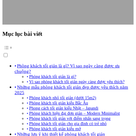
Mục lục bài viết
Phòng khách tối giản là gì? Vì sao ngày càng được ưa
chuộng?
Phòng khách tối giản là gì?
Vì sao phòng khách tối giản ngày càng được yêu thích?
Những mẫu phòng khách tối giản đẹp được yêu thích năm
2025
Phòng khách nhỏ tối giản (dưới 15m2)
Phòng khách tối giản kiểu Bắc Âu
Phong cách tối giản kiểu Nhật – Japandi
Phòng khách hiện đại đơn giản – Modern Minimalist
Phòng khách tối giản với điểm nhấn sang trọng
Phòng khách tối giản cho gia đình có trẻ nhỏ
Phòng khách tối giản kiểu mở
Những lưu ý khi thiết kế phòng khách tối giản