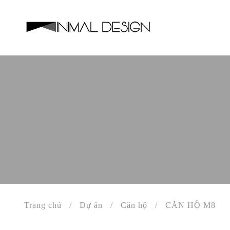
Trang chủ
/
Dự án
/
Căn hộ
/
CĂN HỘ M8