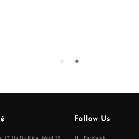
Hệ
Follow Us
or, 17 Ho Ba Kien, Ward 15,
Facebook