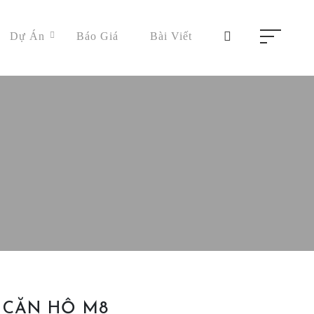
Dự Án
Báo Giá
Bài Viết
CĂN HỘ M8