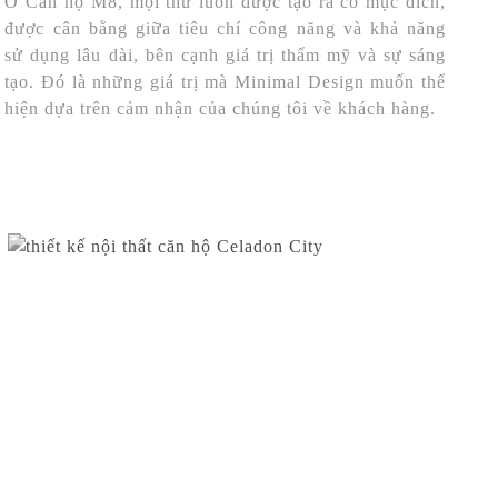
Ở Căn hộ M8, mọi thứ luôn được tạo ra có mục đích,
được cân bằng giữa tiêu chí công năng và khả năng
sử dụng lâu dài, bên cạnh giá trị thẩm mỹ và sự sáng
tạo. Đó là những giá trị mà Minimal Design muốn thể
hiện dựa trên cảm nhận của chúng tôi về khách hàng.
CĂN HỘ CELADON CITY
Căn hộ